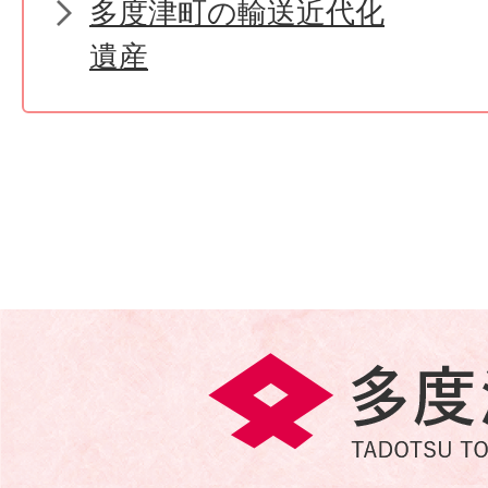
多度津町の輸送近代化
遺産
多
度