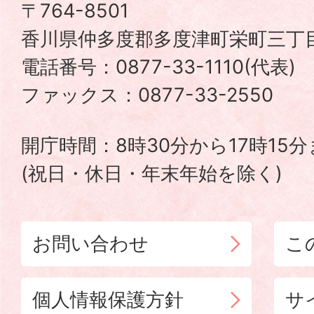
津
〒764-8501
香川県仲多度郡多度津町栄町三丁目
町
電話番号：0877-33-1110(代表
TADOTSU
ファックス：0877-33-2550
TOWN
開庁時間：8時30分から17時15
(祝日・休日・年末年始を除く)
お問い合わせ
こ
個人情報保護方針
サ