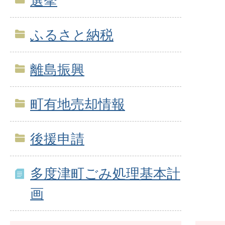
選挙
ふるさと納税
離島振興
町有地売却情報
後援申請
多度津町ごみ処理基本計
画