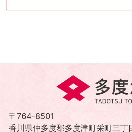
多
度
津
〒764-8501
香川県仲多度郡多度津町栄町三丁目
町