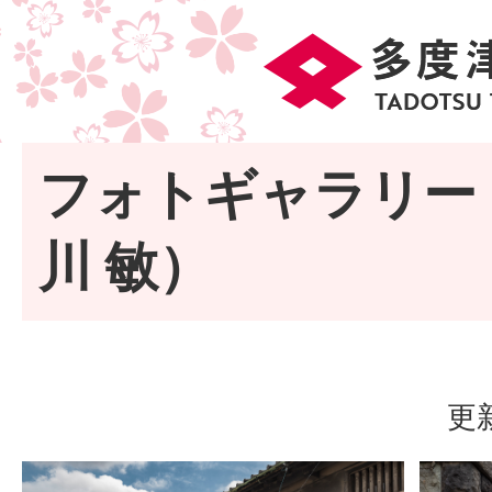
フォトギャラリー
川 敏）
更