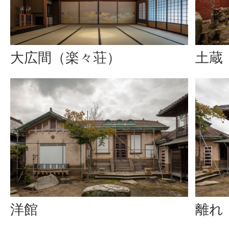
大広間（楽々荘）
土蔵
洋館
離れ