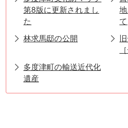
第8版に更新されまし
地
た
て
林求馬邸の公開
旧
［
多度津町の輸送近代化
遺産