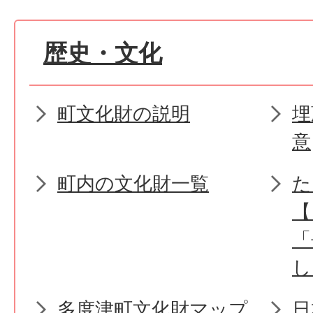
歴史・文化
町文化財の説明
埋
意
町内の文化財一覧
た
【
「
し
多度津町文化財マップ
日