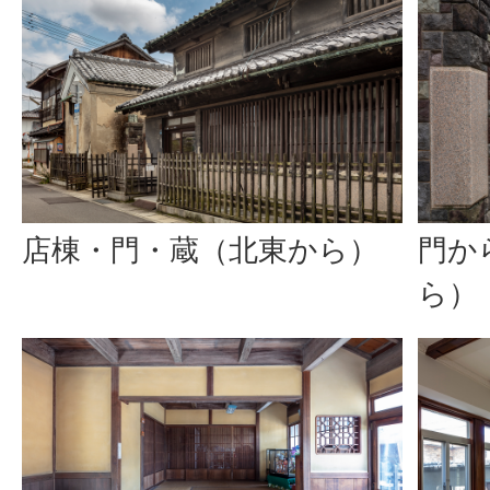
店棟・門・蔵（北東から）
門か
ら）