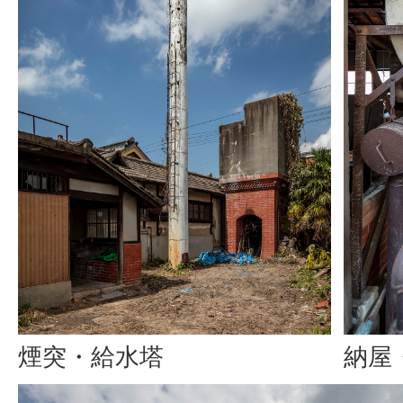
煙突・給水塔
納屋