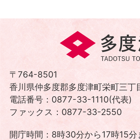
多
度
津
〒764-8501
香川県仲多度郡多度津町栄町三丁目
町
電話番号：0877-33-1110(代表
TADOTSU
ファックス：0877-33-2550
TOWN
開庁時間：8時30分から17時15