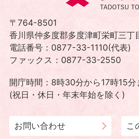
度
津
〒764-8501
香川県仲多度郡多度津町栄町三丁目
町
電話番号：0877-33-1110(代表
TADOTSU
ファックス：0877-33-2550
TOWN
開庁時間：8時30分から17時15
(祝日・休日・年末年始を除く)
お問い合わせ
こ