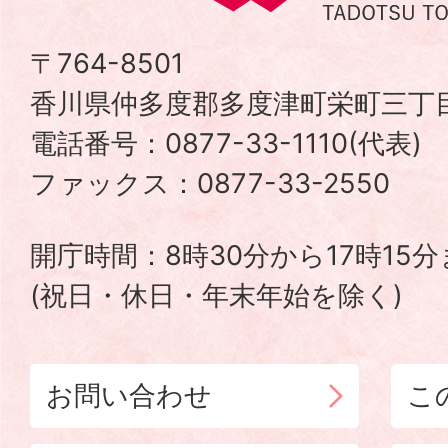
度
津
〒764-8501
香川県仲多度郡多度津町栄町三丁目
町
電話番号：0877-33-1110(代表
TADOTSU
ファックス：0877-33-2550
TOWN
開庁時間：8時30分から17時15
(祝日・休日・年末年始を除く)
お問い合わせ
こ