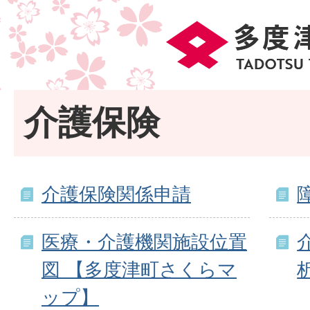
介護保険
介護保険関係申請
医療・介護機関施設位置
図 【多度津町さくらマ
ップ】