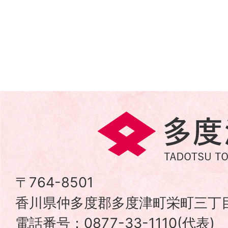
多
度
津
〒764-8501
香川県仲多度郡多度津町栄町三丁目
町
電話番号：0877-33-1110(代表