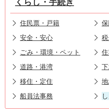
くらし・手続き
住民票・戸籍
保
安全・安心
税
ごみ・環境・ペット
住
道路・港湾
下
移住・定住
地
船員法事務
し