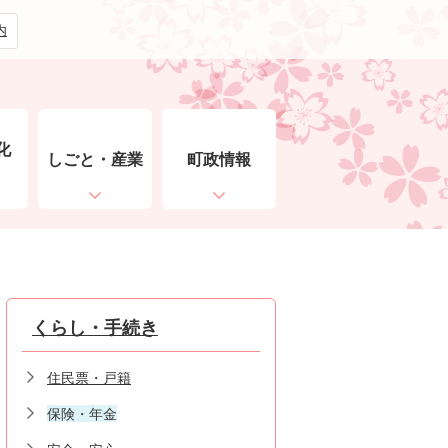
内
化
しごと・産業
町政情報
ト
くらし・手続き
住民票・戸籍
保険・年金