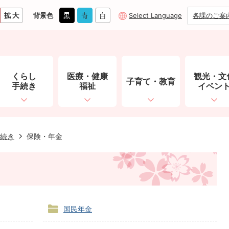
背景色
Select Language
各課のご案
くらし
医療・健康
観光・文
子育て・教育
手続き
福祉
イベン
続き
保険・年金
国民年金