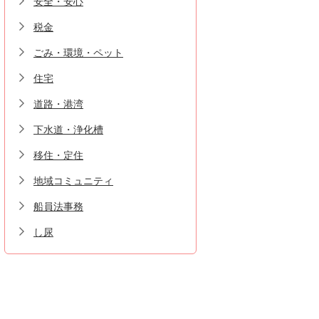
安全・安心
税金
ごみ・環境・ペット
住宅
道路・港湾
下水道・浄化槽
移住・定住
地域コミュニティ
船員法事務
し尿