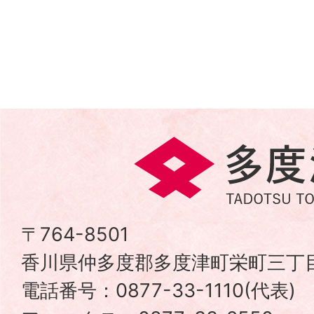
多
度
津
〒764-8501
香川県仲多度郡多度津町栄町三丁目
町
電話番号：0877-33-1110(代表
TADOTSU