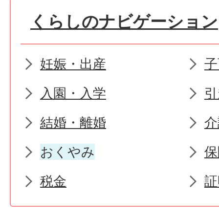
くらしのナビゲーション
妊娠・出産
子
入園・入学
引
結婚・離婚
介
おくやみ
保
税金
証