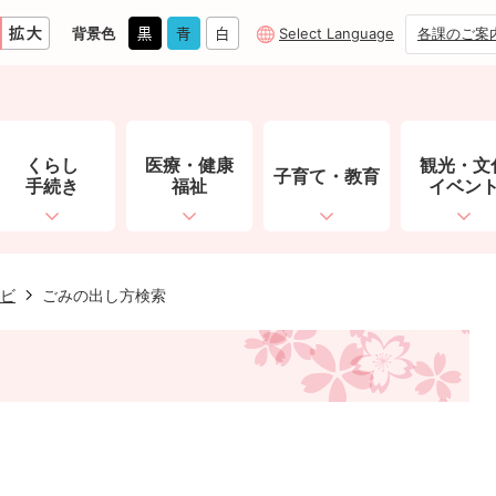
背景色
Select Language
各課のご案
くらし
医療・健康
観光・文
子育て・教育
手続き
福祉
イベン
ビ
ごみの出し方検索