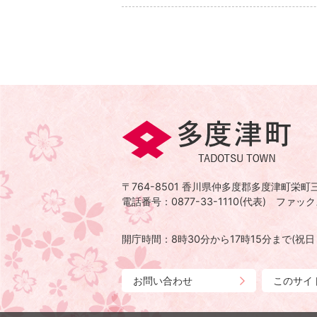
多
度
津
〒764-8501
香川県仲多度郡多度津町栄町三
町
電話番号：0877-33-1110(代表)
ファックス
TADOTSU
TOWN
開庁時間：8時30分から17時15分まで
(祝
お問い合わせ
このサイ