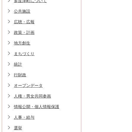
多度津町について
公共施設
広聴・広報
政策・計画
地方創生
まちづくり
統計
行財政
オープンデータ
人権・男女共同参画
情報公開・個人情報保護
人事・給与
選挙