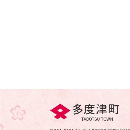
多
度
津