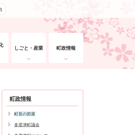
内
化
しごと・産業
町政情報
ト
町政情報
町長の部屋
多度津町議会