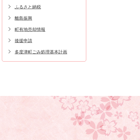
ふるさと納税
離島振興
町有地売却情報
後援申請
多度津町ごみ処理基本計画