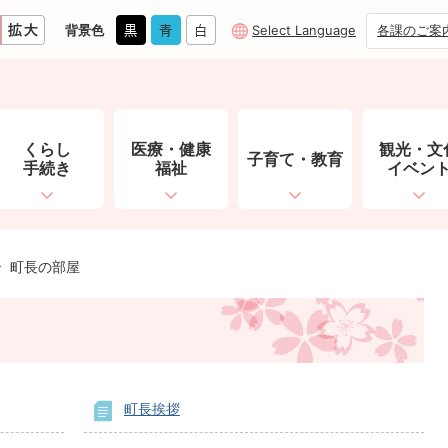
背景色
Select Language
各課のご案
くらし
医療・健康
観光・文
子育て・教育
手続き
福祉
イベン
町長の部屋
町長挨拶