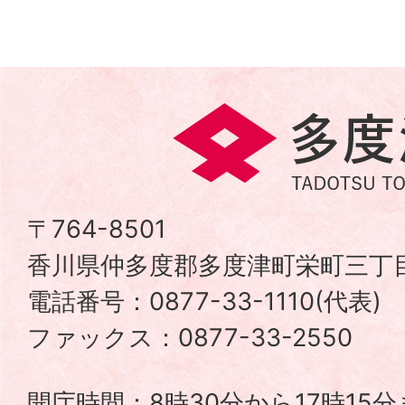
多
度
津
〒764-8501
香川県仲多度郡多度津町栄町三丁目
町
電話番号：0877-33-1110(代表
TADOTSU
ファックス：0877-33-2550
TOWN
開庁時間：8時30分から17時15