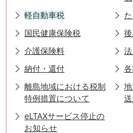
軽自動車税
た
国民健康保険税
後
介護保険料
法
納付・還付
各
離島地域における税制
地
特例措置について
送
eLTAXサービス停止の
お知らせ