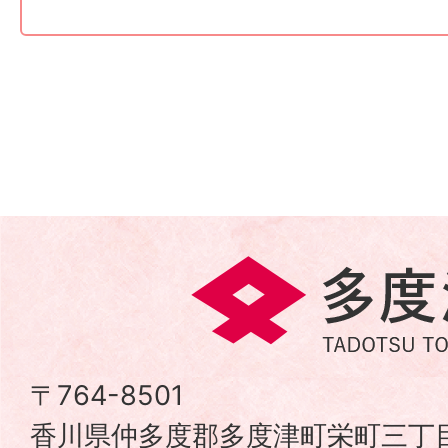
多
度
津
〒764-8501
香川県仲多度郡多度津町栄町三丁目
町