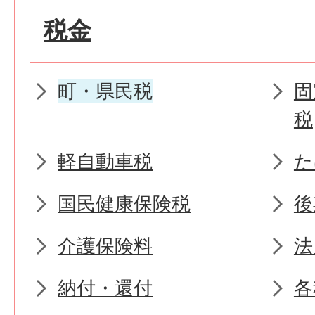
税金
町・県民税
固
税
軽自動車税
た
国民健康保険税
後
介護保険料
法
納付・還付
各