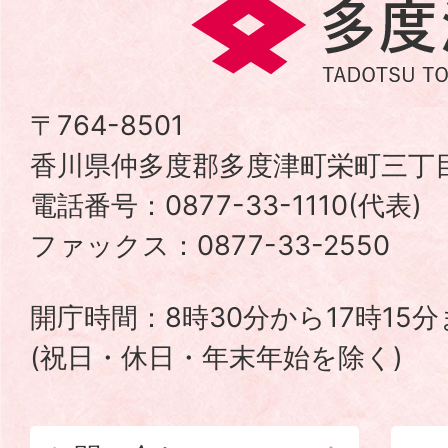
多
度
津
〒764-8501
香川県仲多度郡多度津町栄町三丁目
町
電話番号：0877-33-1110(代表
TADOTSU
ファックス：0877-33-2550
TOWN
開庁時間：8時30分から17時15
(祝日・休日・年末年始を除く)