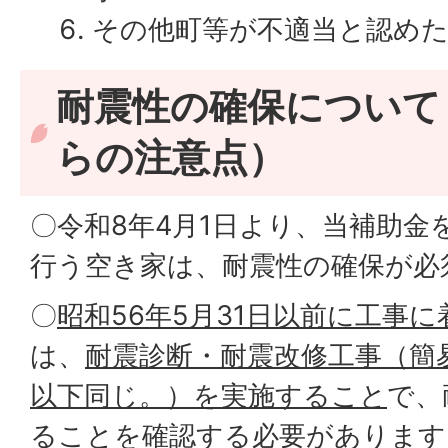
その他町等が不適当と認め
耐震性の確保について
らの注意点）
〇令和8年4月1日より、当補助金
行う空き家は、耐震性の確保が必
〇
昭和56
年
5
月
31
日以前に工事に
は、
耐震診断・耐震改修工事（簡
以下同じ。）を実施すること
で、
ることを確認する必要があります