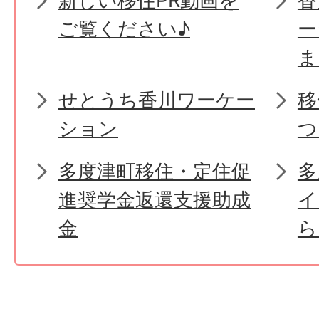
新しい移住PR動画を
香
ご覧ください♪
ー
ま
せとうち香川ワーケー
移
ション
つ
多度津町移住・定住促
多
進奨学金返還支援助成
イ
金
ら