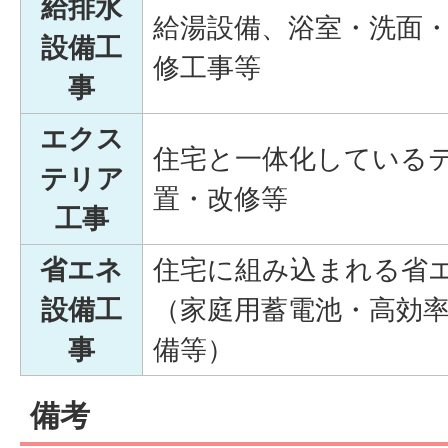
給排水
給湯設備、浴室・洗面
設備工
修工事等
事
エクス
住宅と一体化している
テリア
置・改修等
工事
省エネ
住宅に組み込まれる省
設備工
（家庭用蓄電池・高効
事
備等）
備考