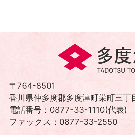
多
度
津
〒764-8501
香川県仲多度郡多度津町栄町三丁目
町
電話番号：0877-33-1110(代表
TADOTSU
ファックス：0877-33-2550
TOWN