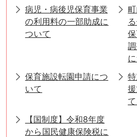
病児・病後児保育事業
町
の利用料の一部助成に
る
ついて
保
調
に
保育施設転園申請につ
特
いて
援
て
【国制度】令和8年度
から国民健康保険税に