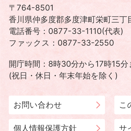
津
〒764-8501
香川県仲多度郡多度津町栄町三丁目
町
電話番号：0877-33-1110(代表
TADOTSU
ファックス：0877-33-2550
TOWN
開庁時間：8時30分から17時15
(祝日・休日・年末年始を除く)
お問い合わせ
こ
個人情報保護方針
サ