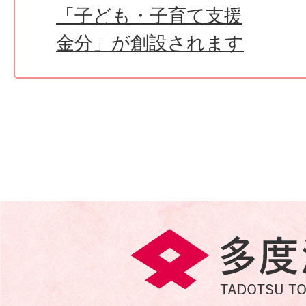
「子ども・子育て支援
金分」が創設されます
多
度