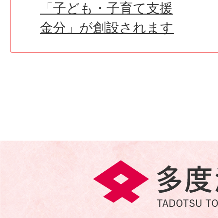
「子ども・子育て支援
金分」が創設されます
多
度