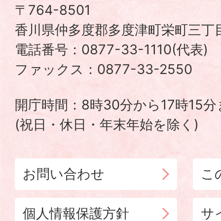
津
〒764-8501
香川県仲多度郡多度津町栄町三丁目
町
電話番号：0877-33-1110(代表
TADOTSU
ファックス：0877-33-2550
TOWN
開庁時間：8時30分から17時15
(祝日・休日・年末年始を除く)
お問い合わせ
こ
個人情報保護方針
サ