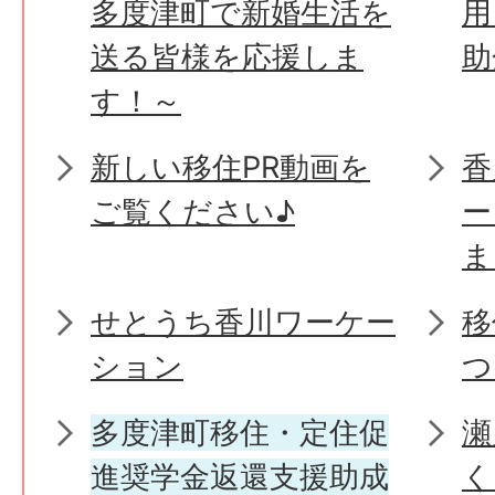
多度津町で新婚生活を
用
送る皆様を応援しま
助
す！～
新しい移住PR動画を
香
ご覧ください♪
ー
ま
せとうち香川ワーケー
移
ション
つ
多度津町移住・定住促
瀬
進奨学金返還支援助成
く