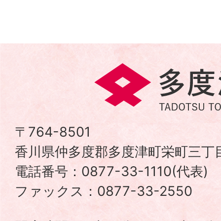
多
度
津
〒764-8501
香川県仲多度郡多度津町栄町三丁目
町
電話番号：0877-33-1110(代表
TADOTSU
ファックス：0877-33-2550
TOWN