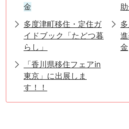
金
助
多度津町移住・定住ガ
多
イドブック「たどつ暮
進
らし」
金
「香川県移住フェアin
東京」に出展しま
す！！