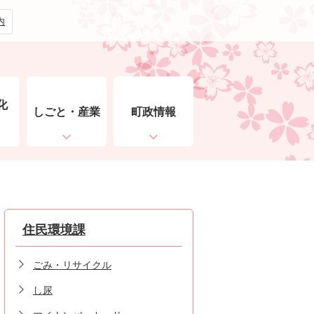
内
化
しごと・産業
町政情報
ト
住民環境課
ごみ・リサイクル
し尿