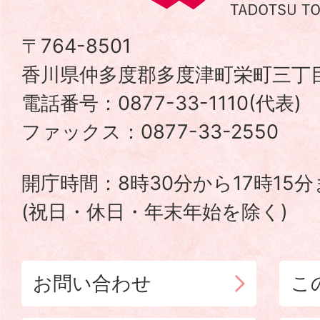
度
津
〒764-8501
香川県仲多度郡多度津町栄町三丁目
町
電話番号：0877-33-1110(代表
TADOTSU
ファックス：0877-33-2550
TOWN
開庁時間：8時30分から17時15
(祝日・休日・年末年始を除く)
お問い合わせ
こ