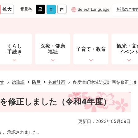
背景色
Select Language
各課のご案
くらし
医療・健康
観光・文
子育て・教育
手続き
福祉
イベン
す
総務課
防災
各種計画
多度津町地域防災計画を修正しま
を修正しました（令和4年度）
更新日：2023年05月09日
て、承認されました。