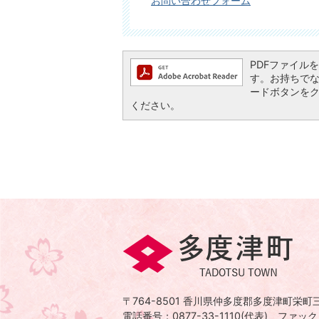
お問い合わせフォーム
PDFファイルを閲
す。お持ちでない方
ードボタンを
ください。
多
度
津
〒764-8501
香川県仲多度郡多度津町栄町三
町
電話番号：0877-33-1110(代表)
ファックス