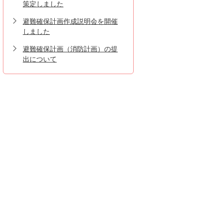
策定しました
避難確保計画作成説明会を開催
しました
避難確保計画（消防計画）の提
出について