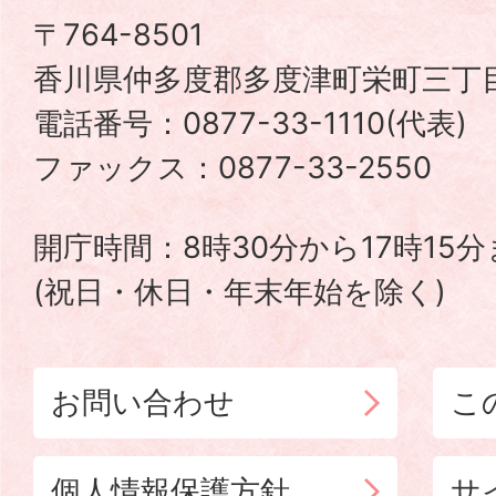
津
〒764-8501
香川県仲多度郡多度津町栄町三丁目
町
電話番号：0877-33-1110(代表
TADOTSU
ファックス：0877-33-2550
TOWN
開庁時間：8時30分から17時15
(祝日・休日・年末年始を除く)
お問い合わせ
こ
個人情報保護方針
サ