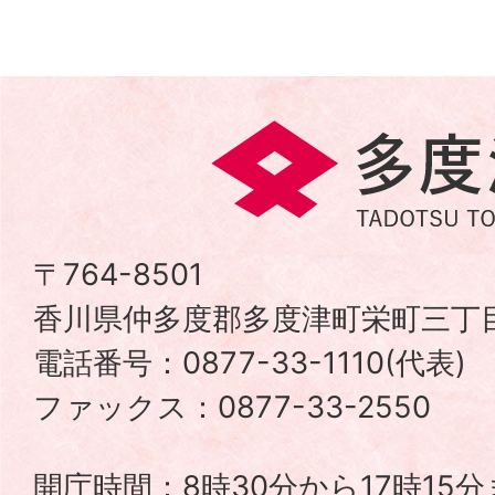
多
度
津
〒764-8501
香川県仲多度郡多度津町栄町三丁目
町
電話番号：0877-33-1110(代表
TADOTSU
ファックス：0877-33-2550
TOWN
開庁時間：8時30分から17時15