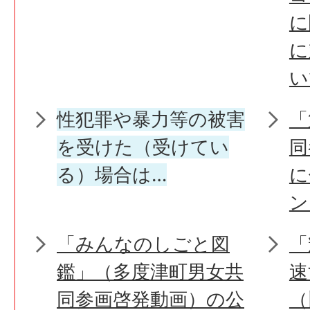
に
に
い
性犯罪や暴力等の被害
「
を受けた（受けてい
同
る）場合は…
に
ン
「みんなのしごと図
「
鑑」（多度津町男女共
速
同参画啓発動画）の公
（