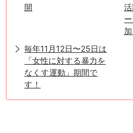
開
活
ー
加
毎年11月12日〜25日は
「女性に対する暴力を
なくす運動」期間で
す！