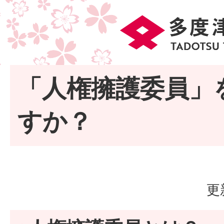
「人権擁護委員」
すか？
更