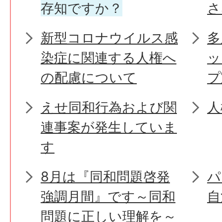
存知ですか？
さ
新型コロナウイルス感
多
染症に関連する人権へ
ッ
の配慮について
プ
えせ同和行為および関
人
連事案が発生していま
す
8月は『同和問題啓発
パ
強調月間』です～同和
自
問題に正しい理解を～