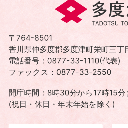
多
度
津
〒764-8501
香川県仲多度郡多度津町栄町三丁目
町
電話番号：0877-33-1110(代表
TADOTSU
ファックス：0877-33-2550
TOWN
開庁時間：8時30分から17時15
(祝日・休日・年末年始を除く)