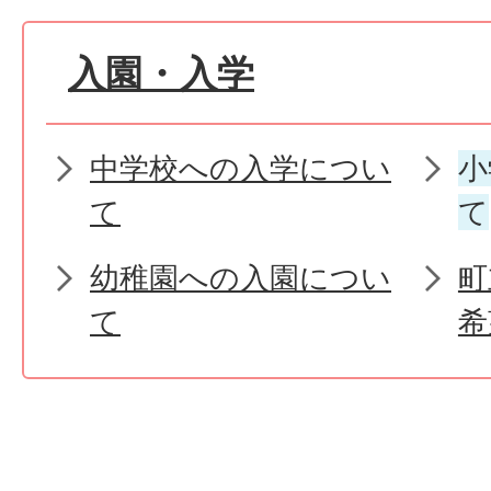
入園・入学
中学校への入学につい
小
て
て
幼稚園への入園につい
町
て
希