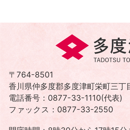
多
度
津
〒764-8501
香川県仲多度郡多度津町栄町三丁目
町
電話番号：0877-33-1110(代表
TADOTSU
ファックス：0877-33-2550
TOWN