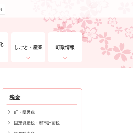
内
化
しごと・産業
町政情報
ト
税金
町・県民税
固定資産税・都市計画税