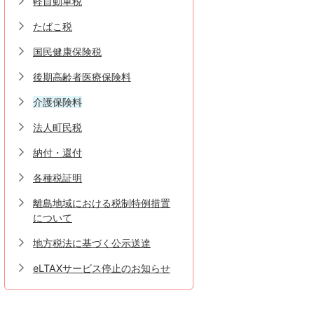
軽自動車税
たばこ税
国民健康保険税
後期高齢者医療保険料
介護保険料
法人町民税
納付・還付
各種税証明
離島地域における税制特例措置
について
地方税法に基づく公示送達
eLTAXサービス停止のお知らせ