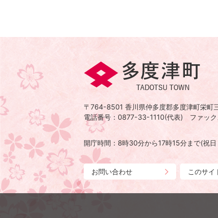
多
度
津
〒764-8501
香川県仲多度郡多度津町栄町三
町
電話番号：0877-33-1110(代表)
ファックス
TADOTSU
TOWN
開庁時間：8時30分から17時15分まで
(祝
お問い合わせ
このサイ