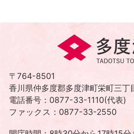
多
度
津
〒764-8501
香川県仲多度郡多度津町栄町三丁目
町
電話番号：0877-33-1110(代表
TADOTSU
ファックス：0877-33-2550
TOWN
開庁時間：8時30分から17時15