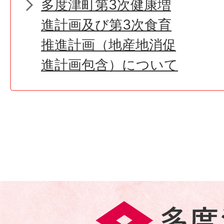
多度津町第3次健康増
進計画及び第3次食育
推進計画（地産地消促
進計画包含）について
多