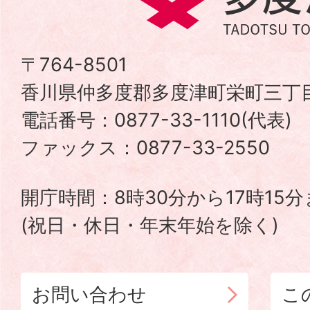
度
津
〒764-8501
香川県仲多度郡多度津町栄町三丁目
町
電話番号：0877-33-1110(代表
TADOTSU
ファックス：0877-33-2550
TOWN
開庁時間：8時30分から17時15
(祝日・休日・年末年始を除く)
お問い合わせ
こ