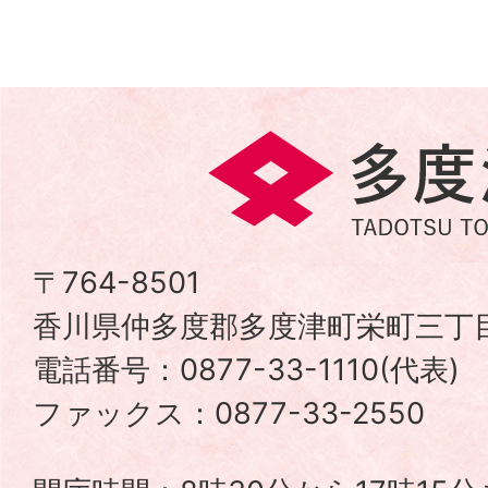
多
度
津
〒764-8501
香川県仲多度郡多度津町栄町三丁目
町
電話番号：0877-33-1110(代表
TADOTSU
ファックス：0877-33-2550
TOWN