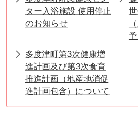
ター入浴施設 使用停止
世
のお知らせ
（
予
多度津町第3次健康増
進計画及び第3次食育
推進計画（地産地消促
進計画包含）について