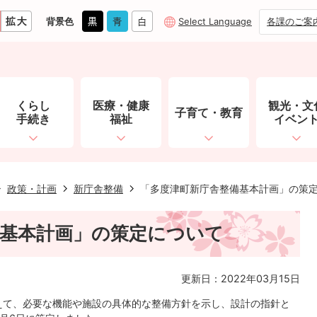
背景色
Select Language
各課のご案
くらし
医療・健康
観光・文
子育て・教育
手続き
福祉
イベン
政策・計画
新庁舎整備
「多度津町新庁舎整備基本計画」の策
備基本計画」の策定について
更新日：2022年03月15日
えて、必要な機能や施設の具体的な整備方針を示し、設計の指針と