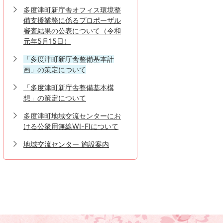
多度津町新庁舎オフィス環境整
備支援業務に係るプロポーザル
審査結果の公表について（令和
元年5月15日）
「多度津町新庁舎整備基本計
画」の策定について
「多度津町新庁舎整備基本構
想」の策定について
多度津町地域交流センターにお
ける公衆用無線WI-FIについて
地域交流センター 施設案内