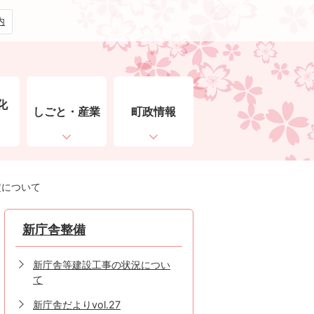
内
化
しごと・産業
町政情報
ト
定について
新庁舎整備
新庁舎等建設工事の状況につい
て
新庁舎だよりvol.27