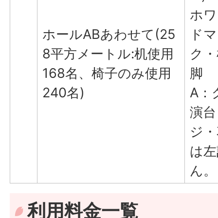
ホワ
ホールABあわせて(25
ドマ
8平方メートル:机使用
ク・
168名、椅子のみ使用
脚
240名)
A：
演台
ジ・
は左
ん。
利用料金一覧