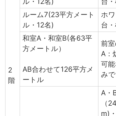
ル・12名)
台・
ルーム7(23平方メート
ホワ
ル・12名)
台・
和室A・和室B(各63平
前室
方メートル）
A：
可能
AB合わせて126平方メ
2
みで
ートル
階
A・
（24
m)