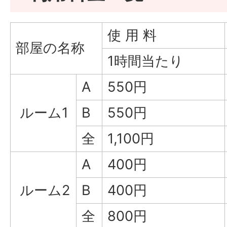
使 用 料
部屋の名称
1時間当たり
A
550円
ルーム1
B
550円
全
1,100円
A
400円
ルーム2
B
400円
全
800円