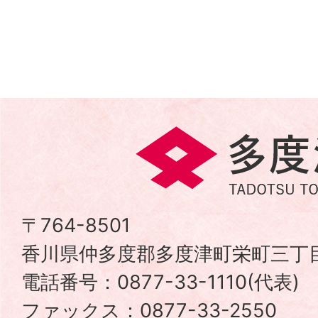
多
度
津
〒764-8501
香川県仲多度郡多度津町栄町三丁目
町
電話番号：0877-33-1110(代表
TADOTSU
ファックス：0877-33-2550