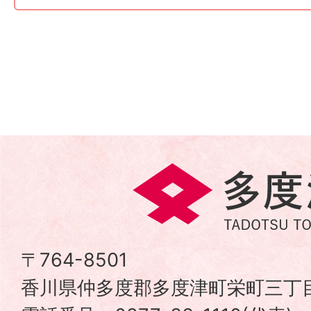
多
度
津
〒764-8501
香川県仲多度郡多度津町栄町三丁目
町