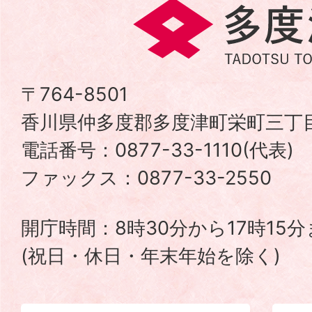
多
度
津
〒764-8501
香川県仲多度郡多度津町栄町三丁目
町
電話番号：0877-33-1110(代表
TADOTSU
ファックス：0877-33-2550
TOWN
開庁時間：8時30分から17時15
(祝日・休日・年末年始を除く)