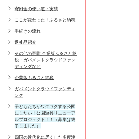
寄附金の使い道・実績
ここが変わった！ふるさと納税
手続きの流れ
返礼品紹介
その他の寄附 企業版ふるさと納
税・ガバメントクラウドファン
ディングなど
企業版ふるさと納税
ガバメントクラウドファンディ
ング
子どもたちがワクワクする公園
にしたい！公園遊具リニューア
ルプロジェクト！！（募集は終
了しました）
四国の近代化に尽くした多度津