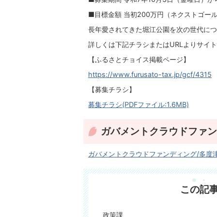
■目標金額 当初200万円（ネクストゴール
長年愛されてきた堀江公園を次の世代につ
詳しくは下記チラシまたはURLよりサイ
【ふるさとチョイス掲載ページ】
https://www.furusato-tax.jp/gcf/4315
【募集チラシ】
募集チラシ(PDFファイル:1.6MB)
ガバメントクラウドファン
ガバメントクラウドファンディング/多度
この記
政策課