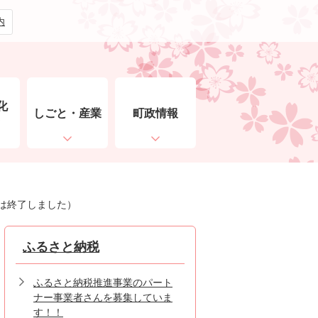
内
化
しごと・産業
町政情報
ト
は終了しました）
ふるさと納税
ふるさと納税推進事業のパート
ナー事業者さんを募集していま
す！！