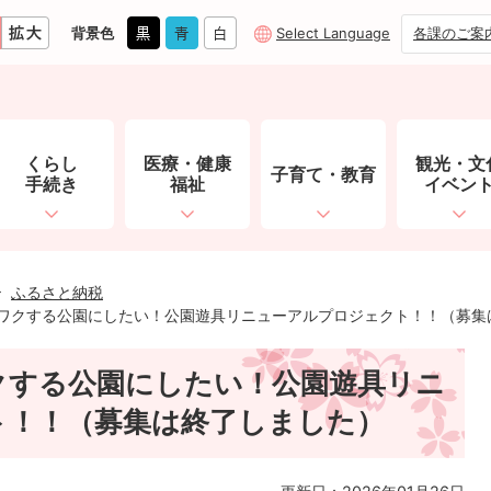
背景色
Select Language
各課のご案
くらし
医療・健康
観光・文
子育て・教育
手続き
福祉
イベン
ふるさと納税
ワクする公園にしたい！公園遊具リニューアルプロジェクト！！（募集
クする公園にしたい！公園遊具リニ
ト！！（募集は終了しました）