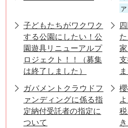
ァ
子どもたちがワクワク
四
する公園にしたい！公
た
園遊具リニューアルプ
家
ロジェクト！！（募集
支
は終了しました）
ま
ガバメントクラウドフ
櫻
ァンディングに係る指
よ
定納付受託者の指定に
税
ついて
き