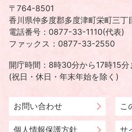
津
〒764-8501
香川県仲多度郡多度津町栄町三丁目
町
電話番号：0877-33-1110(代表
TADOTSU
ファックス：0877-33-2550
TOWN
開庁時間：8時30分から17時15
(祝日・休日・年末年始を除く)
お問い合わせ
こ
個人情報保護方針
サ