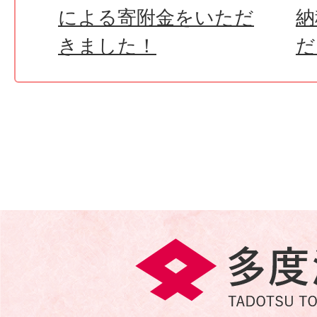
による寄附金をいただ
納
きました！
だ
多
度