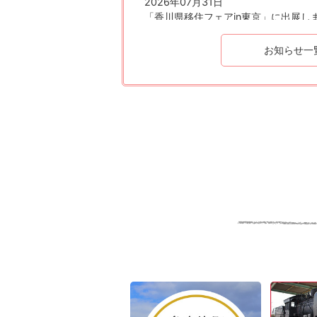
2026年07月31日
「香川県移住フェアin東京」に出展し
お知らせ一
2026年07月31日
介護予防教室
2026年07月30日
地方税法に基づく公示送達
2026年07月29日
生ごみ処理容器購入助成金について
2026年07月27日
令和8年多度津中学校避難所開設訓練
2
3
枚
枚