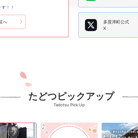
ます！！
覧へ
多度津町公式
X
たどつピックアップ
を実施します
Tadotsu Pick Up
4
5
枚
枚