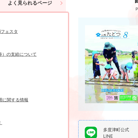
よく見られるページ
P
iフェスタ
券）の支給について
用に関する情報
！
多度津町公式
LINE