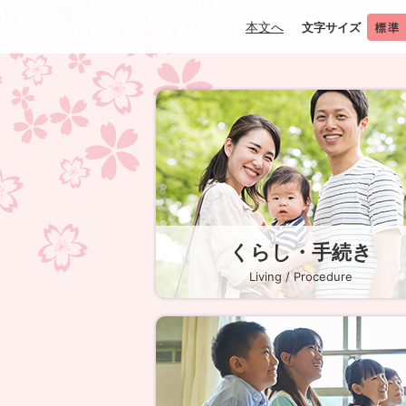
本文へ
文字サイズ
多
度
津
町
TADOTSU
TOWN
くらし・手続き
Living / Procedure