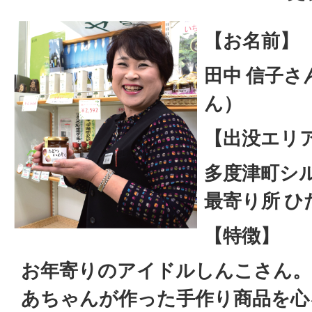
【お名前】
田中 信子
ん）
【出没エリ
多度津町シ
最寄り所 ひ
【特徴】
お年寄りのアイドルしんこさん。
あちゃんが作った手作り商品を心