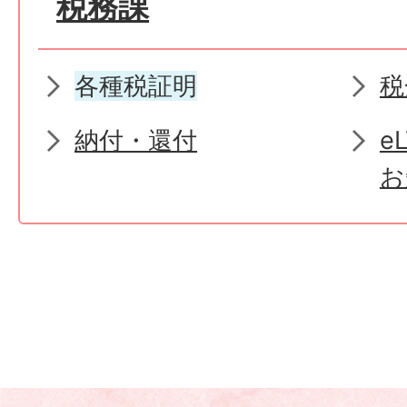
税務課
各種税証明
税
納付・還付
e
お