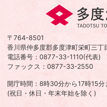
多
度
津
〒764-8501
香川県仲多度郡多度津町栄町三丁目
町
電話番号：0877-33-1110(代表
TADOTSU
ファックス：0877-33-2550
TOWN
開庁時間：8時30分から17時15
(祝日・休日・年末年始を除く)