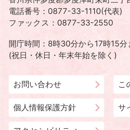
町
電話番号：0877-33-1110(代表
TADOTSU
ファックス：0877-33-2550
TOWN
開庁時間：8時30分から17時15
(祝日・休日・年末年始を除く)
お問い合わせ
こ
個人情報保護方針
サ