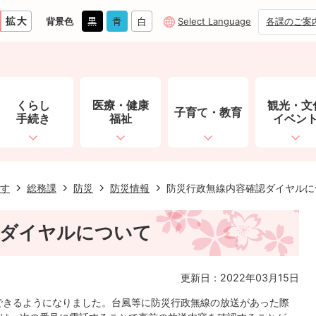
背景色
Select Language
各課のご案
くらし
医療・健康
観光・文
子育て・教育
手続き
福祉
イベン
す
総務課
防災
防災情報
防災行政無線内容確認ダイヤルに
認ダイヤルについて
更新日：2022年03月15日
できるようになりました。台風等に防災行政無線の放送があった際