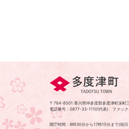
多
度
津
〒764-8501
香川県仲多度郡多度津町栄町三
町
電話番号：0877-33-1110(代表)
ファックス
TADOTSU
TOWN
開庁時間：8時30分から17時15分まで
(祝