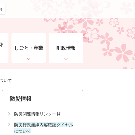
内
化
しごと・産業
町政情報
ト
ついて
防災情報
防災関連情報リンク一覧
防災行政無線内容確認ダイヤル
について