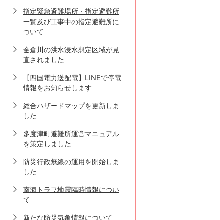
指定緊急避難場所・指定避難所
一覧及び工事中の指定避難所に
ついて
金倉川の洪水浸水想定区域が見
直されました
【四国電力送配電】LINEで停電
情報をお知らせします
総合ハザードマップを更新しま
した
多度津町避難所運営マニュアル
を策定しました
防災行政無線の運用を開始しま
した
南海トラフ地震臨時情報につい
て
新たな防災気象情報について