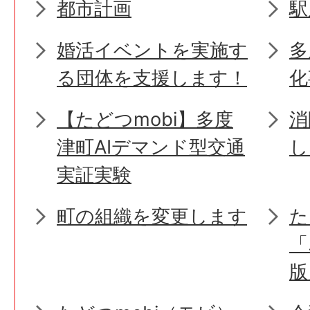
都市計画
駅
婚活イベントを実施す
多
る団体を支援します！
化
【たどつmobi】多度
消
津町AIデマンド型交通
し
実証実験
町の組織を変更します
た
「
版