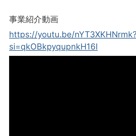
事業紹介動画
https://youtu.be/nYT3XKHNrmk
si=qkOBkpyqupnkH16I