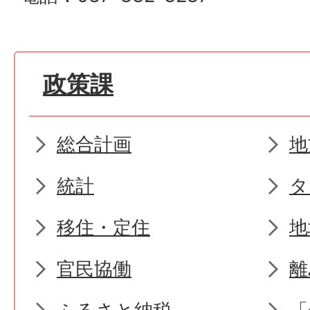
政策課
総合計画
地
統計
タ
移住・定住
地
官民協働
離