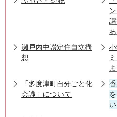
ふるさと納税
「
ン
讃
あ
瀬戸内中讃定住自立構
小
想
ミ
ま
「多度津町自分ごと化
香
会議」について
を
い