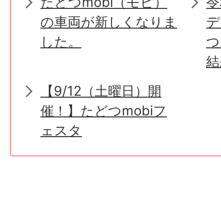
たどつmobi（モビ）
令
の車両が新しくなりま
デ
した。
つ
結
【9/12（土曜日）開
催！】たどつmobiフ
ェスタ