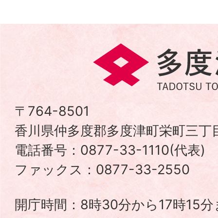
多
度
津
〒764-8501
香川県仲多度郡多度津町栄町三丁目
町
電話番号：0877-33-1110(代表
TADOTSU
ファックス：0877-33-2550
TOWN
開庁時間：8時30分から17時15