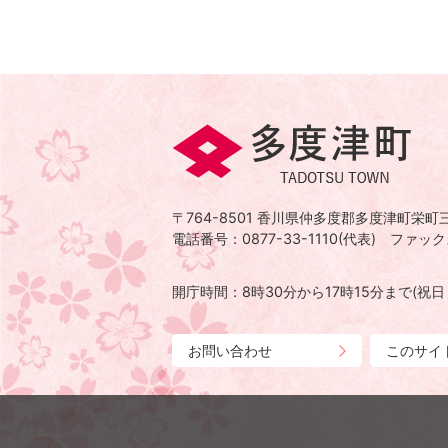
多
度
津
〒764-8501
香川県仲多度郡多度津町栄町三
町
電話番号：0877-33-1110(代表)
ファックス
TADOTSU
TOWN
開庁時間：8時30分から17時15分まで
(祝
お問い合わせ
このサイ