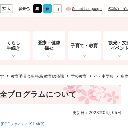
背景色
Select Language
各課のご案
くらし
医療・健康
観光・文
子育て・教育
手続き
福祉
イベン
す
教育委員会事務局 教育総務課
学校教育
小・中学校
多
安全プログラムについて
更新日：2023年04月05日
Fファイル: 191.4KB)