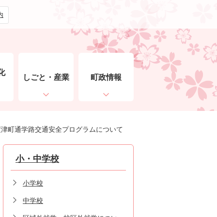
内
化
しごと・産業
町政情報
ト
度津町通学路交通安全プログラムについて
小・中学校
小学校
中学校