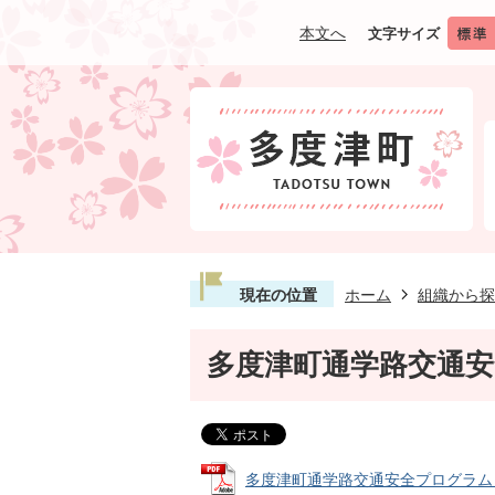
本文へ
文字サイズ
現在の位置
ホーム
組織から探
多度津町通学路交通
多度津町通学路交通安全プログラム (PD