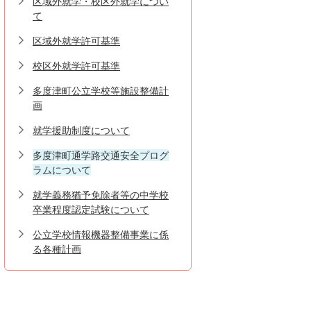
区域外就学・校区外就学につい
て
区域外就学許可基準
校区外就学許可基準
多度津町公立学校等施設整備計
画
就学援助制度について
多度津町通学路交通安全プログ
ラムについて
就学義務猶予免除者等の中学校
卒業程度認定試験について
公立学校情報機器整備事業に係
る各種計画