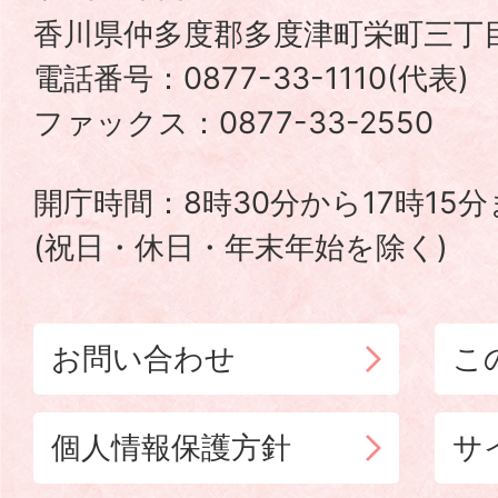
香川県仲多度郡多度津町栄町三丁目
町
電話番号：0877-33-1110(代表
TADOTSU
ファックス：0877-33-2550
TOWN
開庁時間：8時30分から17時15
(祝日・休日・年末年始を除く)
お問い合わせ
こ
個人情報保護方針
サ