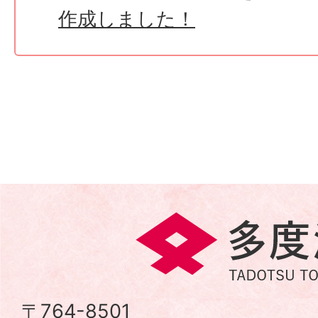
作成しました！
多
度
津
〒764-8501