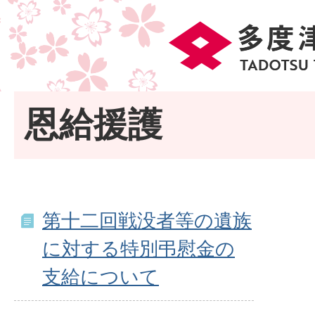
恩給援護
第十二回戦没者等の遺族
に対する特別弔慰金の
支給について