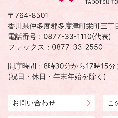
度
津
〒764-8501
香川県仲多度郡多度津町栄町三丁目
町
電話番号：0877-33-1110(代表
TADOTSU
ファックス：0877-33-2550
TOWN
開庁時間：8時30分から17時15
(祝日・休日・年末年始を除く)
お問い合わせ
こ