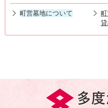
町営墓地について
町
貸
多