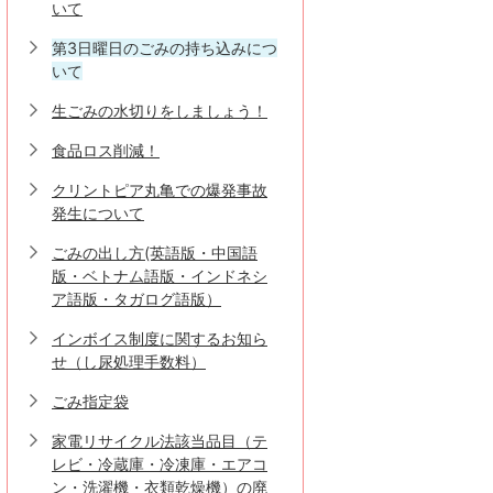
いて
第3日曜日のごみの持ち込みにつ
いて
生ごみの水切りをしましょう！
食品ロス削減！
クリントピア丸亀での爆発事故
発生について
ごみの出し方(英語版・中国語
版・ベトナム語版・インドネシ
ア語版・タガログ語版）
インボイス制度に関するお知ら
せ（し尿処理手数料）
ごみ指定袋
家電リサイクル法該当品目（テ
レビ・冷蔵庫・冷凍庫・エアコ
ン・洗濯機・衣類乾燥機）の廃