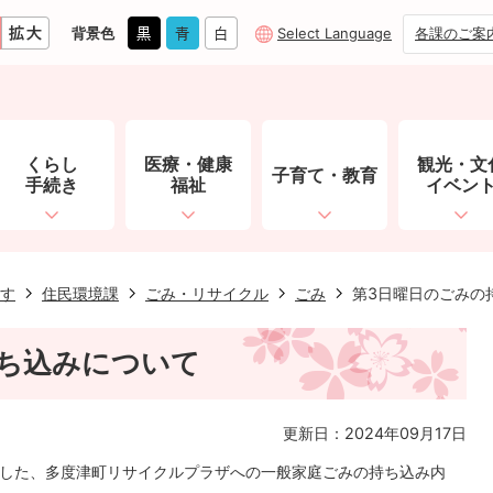
背景色
Select Language
各課のご案
くらし
医療・健康
観光・文
子育て・教育
手続き
福祉
イベン
す
住民環境課
ごみ・リサイクル
ごみ
第3日曜日のごみの
ち込みについて
更新日：2024年09月17日
した、多度津町リサイクルプラザへの一般家庭ごみの持ち込み内