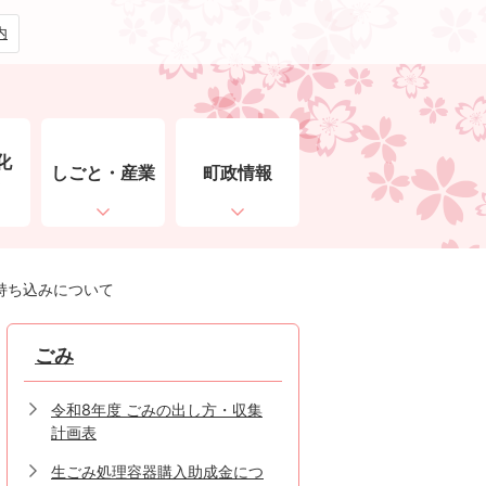
内
化
しごと・産業
町政情報
ト
持ち込みについて
ごみ
令和8年度 ごみの出し方・収集
計画表
生ごみ処理容器購入助成金につ