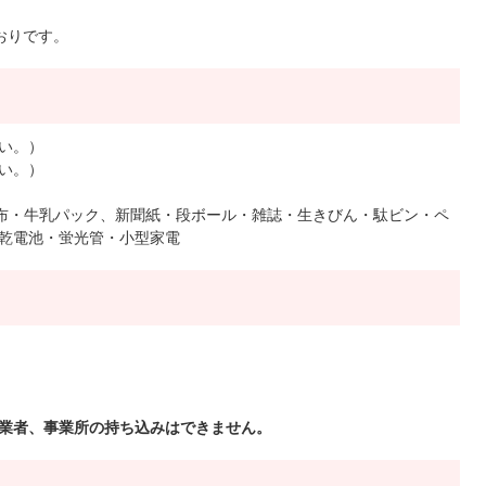
おりです。
い。）
い。）
・布・牛乳パック、新聞紙・段ボール・雑誌・生きびん・駄ビン・ペ
乾電池・蛍光管・小型家電
可業者、事業所の持ち込みはできません。