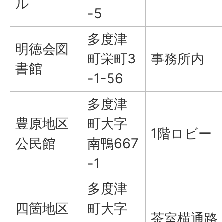
ル
-5
多度津
明徳会図
町栄町3
事務所内
書館
-1-56
多度津
豊原地区
町大字
1階ロビー
公民館
南鴨667
-1
多度津
四箇地区
町大字
茶室横通路