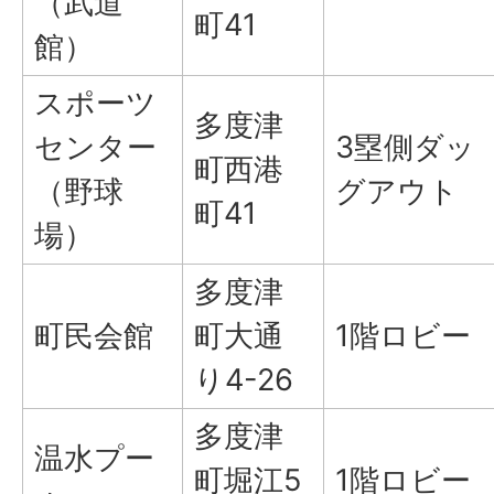
（武道
町41
館）
スポーツ
多度津
センター
3塁側ダッ
町西港
（野球
グアウト
町41
場）
多度津
町民会館
町大通
1階ロビー
り4-26
多度津
温水プー
町堀江5
1階ロビー