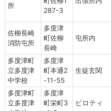
町佐柳1
出張所内
所
287-3
多度津
佐柳長崎
町佐柳
屯所内
消防屯所
長崎
多度津町
多度津
立多度津
町本通2
生徒玄関
中学校
-11-55
多度津町
多度津
立多度津
町栄町3
ピロティ