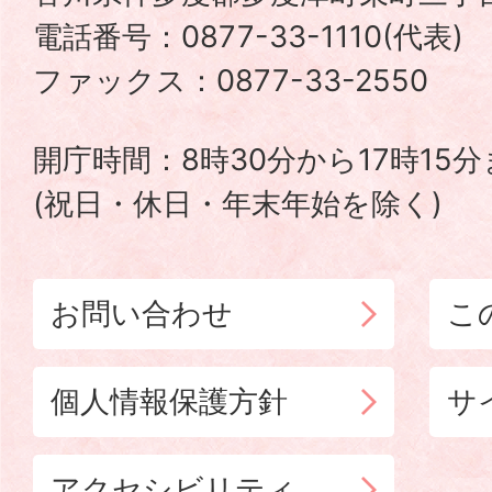
町
電話番号：0877-33-1110(代表
TADOTSU
ファックス：0877-33-2550
TOWN
開庁時間：8時30分から17時15
(祝日・休日・年末年始を除く)
お問い合わせ
こ
個人情報保護方針
サ
アクセシビリティ