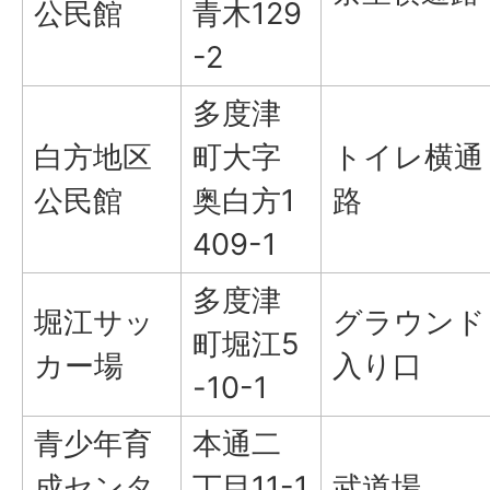
公民館
青木129
-2
多度津
白方地区
町大字
トイレ横通
公民館
奥白方1
路
409-1
多度津
堀江サッ
グラウンド
町堀江5
カー場
入り口
-10-1
青少年育
本通二
成センタ
丁目11-1
武道場