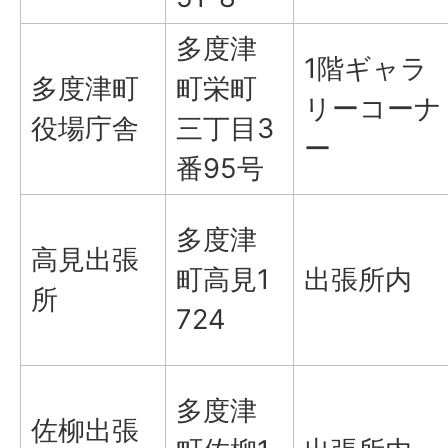
多度津
1階ギャラ
多度津町
町栄町
リーコーナ
役場庁舎
三丁目3
ー
番95号
多度津
高見出張
町高見1
出張所内
所
724
多度津
佐柳出張