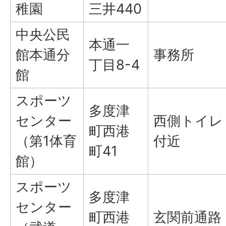
稚園
三井440
中央公民
本通一
館本通分
事務所
丁目8-4
館
スポーツ
多度津
センター
西側トイレ
町西港
（第1体育
付近
町41
館）
スポーツ
多度津
センター
町西港
玄関前通路