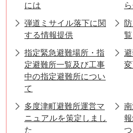
には
ら
弾道ミサイル落下に関
防
する情報提供
覧
指定緊急避難場所・指
避
定避難所一覧及び工事
変
中の指定避難所につい
て
多度津町避難所運営マ
南
ニュアルを策定しまし
報
た
つ