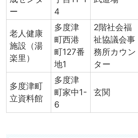
ー
4
多度津
2階社会福
老人健康
町西港
祉協議会事
施設（湯
町127番
務所カウン
楽里）
地1
ター
多度津
多度津町
町家中1-
玄関
立資料館
6