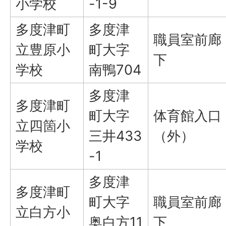
小学校
-1-9
多度津町
多度津
職員室前廊
立豊原小
町大字
下
学校
南鴨704
多度津
多度津町
町大字
体育館入口
立四箇小
三井433
（外）
学校
-1
多度津
多度津町
町大字
職員室前廊
立白方小
奥白方11
下