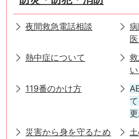
夜間救急電話相談
病
医
熱中症について
救
い
119番のかけ方
A
て
更
災害から身を守るため
土