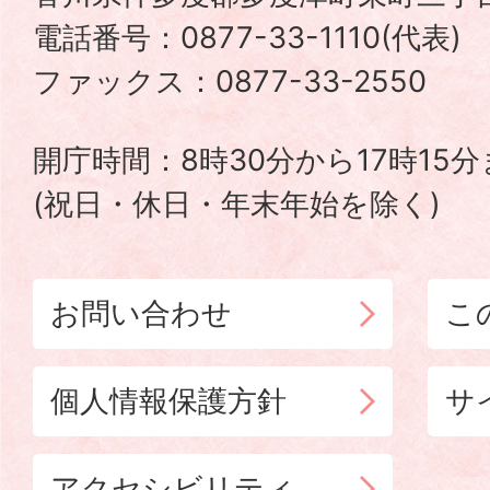
町
電話番号：0877-33-1110(代表
TADOTSU
ファックス：0877-33-2550
TOWN
開庁時間：8時30分から17時15
(祝日・休日・年末年始を除く)
お問い合わせ
こ
個人情報保護方針
サ
アクセシビリティ