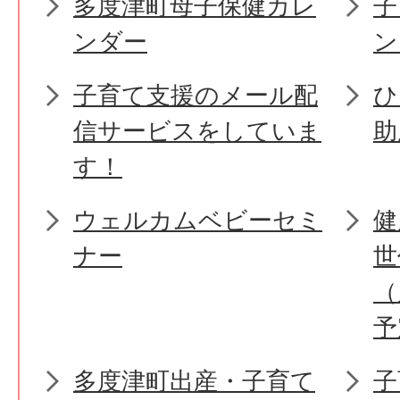
多度津町母子保健カレ
子
ンダー
ン
子育て支援のメール配
ひ
信サービスをしていま
助
す！
ウェルカムベビーセミ
健
ナー
世
（
予
多度津町出産・子育て
子