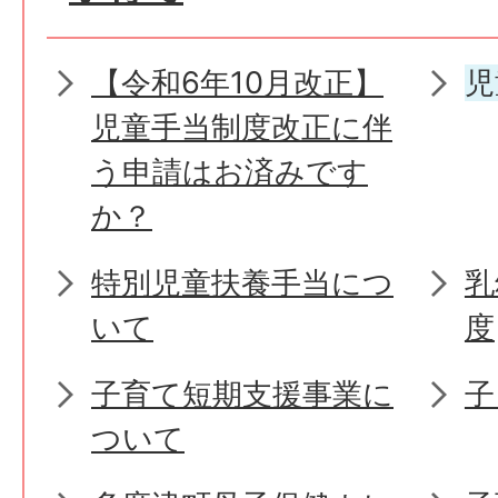
【令和6年10月改正】
児
児童手当制度改正に伴
う申請はお済みです
か？
特別児童扶養手当につ
乳
いて
度
子育て短期支援事業に
子
ついて