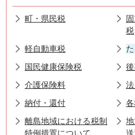
町・県民税
固
税
軽自動車税
た
国民健康保険税
後
介護保険料
法
納付・還付
各
離島地域における税制
地
特例措置について
送