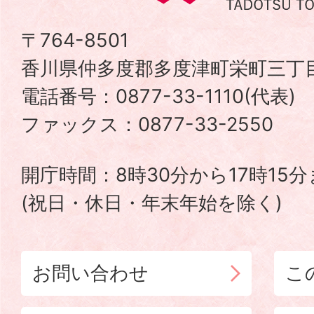
津
〒764-8501
香川県仲多度郡多度津町栄町三丁目
町
電話番号：0877-33-1110(代表
TADOTSU
ファックス：0877-33-2550
TOWN
開庁時間：8時30分から17時15
(祝日・休日・年末年始を除く)
お問い合わせ
こ