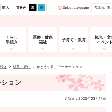
背景色
Select Language
各課のご案
くらし
医療・健康
観光・文
子育て・教育
手続き
福祉
イベン
続き
移住・定住
せとうち香川ワーケーション
ーション
更新日：2025年03月17日