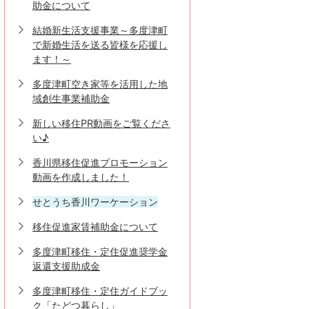
助金について
結婚新生活支援事業～多度津町
で新婚生活を送る皆様を応援し
ます！～
多度津町空き家等を活用した地
域創生事業補助金
新しい移住PR動画をご覧くださ
い♪
香川県移住促進プロモーション
動画を作成しました！
せとうち香川ワーケーション
移住促進家賃補助金について
多度津町移住・定住促進奨学金
返還支援助成金
多度津町移住・定住ガイドブッ
ク「たどつ暮らし」