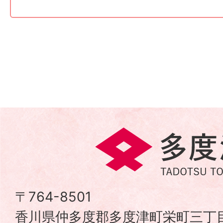
多
度
津
〒764-8501
香川県仲多度郡多度津町栄町三丁目
町