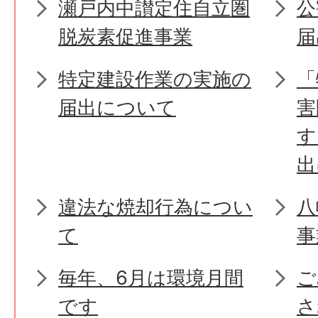
瀬戸内中讃定住自立圏
公
脱炭素促進事業
届
特定建設作業の実施の
「
届出について
害
す
出
違法な焼却行為につい
八
て
事
毎年、6月は環境月間
ご
です
さ