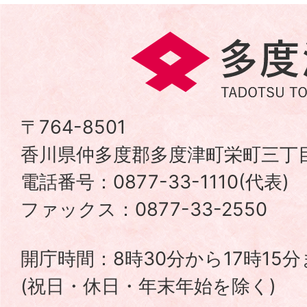
多
度
津
〒764-8501
香川県仲多度郡多度津町栄町三丁目
町
電話番号：0877-33-1110(代表
TADOTSU
ファックス：0877-33-2550
TOWN
開庁時間：8時30分から17時15
(祝日・休日・年末年始を除く)